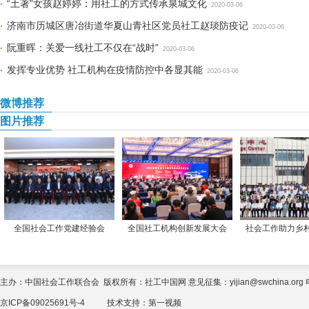
“土著”女孩赵婷婷：用社工的方式传承泉城文化
2020-03-06
济南市历城区唐冶街道华夏山青社区党员社工赵琰防疫记
2020-03-06
阮重晖：关爱一线社工不仅在“战时”
2020-03-06
发挥专业优势 社工机构在疫情防控中各显其能
2020-03-06
微博推荐
图片推荐
全国社会工作党建经验会
全国社工机构创新发展大会
社会工作助力乡
主办：中国社会工作联合会 版权所有：社工中国网 意见征集：yijian@swchina.org 电话
京ICP备09025691号-4
技术支持：
第一视频