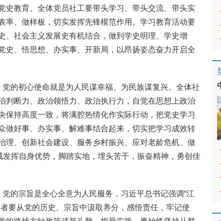
党史教育。全体党员社工要带头学习、带头交流、带头实
表率、做样板，切实发挥先锋模范作用。学习教育活动要
史、社会主义发展史有机结合，做到学史明理、学史增
党史、悟思想、办实事、开新局，以昂扬姿态奋力开启全
。党的初心使命就是为人民谋幸福、为民族谋复兴。全体社
治判断力、政治领悟力、政治执行力，自觉在思想上政治
央保持高度一致，将满腔热情化作实际行动，把党史学习
众做好事、办实事、解难事结合起来，切实把学习成效转
治理、创新社会建设、服务乡村振兴、应对老龄危机、做
领域发挥自身优势，脚踏实地，埋头苦干，振奋精神，勇创佳
。党的宗旨是全心全意为人民服务，习近平总书记强调“江
作者要从党的历史、宗旨中汲取养分，感悟责任，牢记使