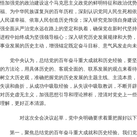
悟加强党的政治建设这个马克思主义政党的鲜明特征和政治优势
福、为中华民族谋复兴的百年历程，深刻认识党同人民生死相依
人民谋幸福、依靠人民创造历史伟业；深入研究党加强自身建设
强全面从严治党永远在路上的坚定和执着，确保党在新时代坚持
进程中始终成为坚强领导核心；深入研究历史发展规律和大势，
事业发展的历史主动，增强锚定既定奋斗目标、意气风发走向
党中央认为，总结党的百年奋斗重大成就和历史经验，要坚
的方法论，用具体历史的、客观全面的、联系发展的观点来看待
树立大历史观，准确把握党的历史发展的主题主线、主流本质，
失误和曲折，从成功中吸取经验，从失误中吸取教训，不断开辟
对历史虚无主义，加强思想引导和理论辨析，澄清对党史上一些
理解，更好正本清源。
对这次全会决议起草，党中央明确要求着重把握好以
第一，聚焦总结党的百年奋斗重大成就和历史经验。我们党