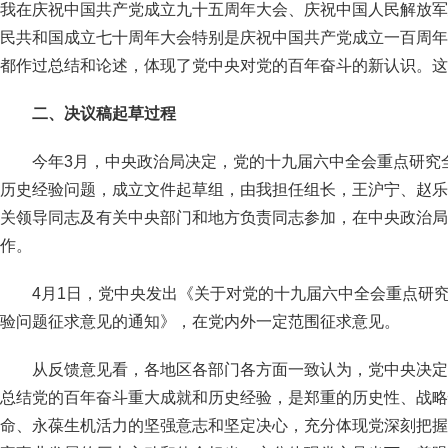
我在庆祝中国共产党成立九十五周年大会、庆祝中国人民解放军
民共和国成立七十周年大会特别是庆祝中国共产党成立一百周年
都作过总结和论述，体现了党中央对党的百年奋斗的新认识。这
二、决议稿起草过程
今年3月，中央政治局决定，党的十九届六中全会重点研究
历史经验问题，成立文件起草组，由我担任组长，王沪宁、赵乐
关领导同志及有关中央部门和地方负责同志参加，在中央政治局
作。
4月1日，党中央发出《关于对党的十九届六中全会重点研
验问题征求意见的通知》，在党内外一定范围征求意见。
从反馈意见看，各地区各部门各方面一致认为，党中央决定
总结党的百年奋斗重大成就和历史经验，是郑重的历史性、战略
命、永葆生机活力的坚强意志和坚定决心，充分体现党深刻把握