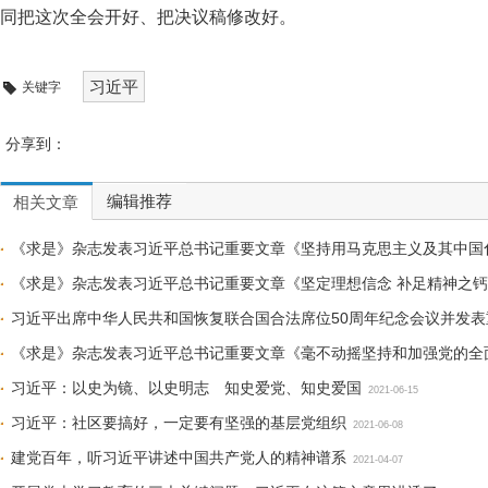
同把这次全会开好、把决议稿修改好。
习近平
关键字
分享到：
编辑推荐
相关文章
《求是》杂志发表习近平总书记重要文章《坚持用马克思主义及其中国
《求是》杂志发表习近平总书记重要文章《坚定理想信念 补足精神之
习近平出席中华人民共和国恢复联合国合法席位50周年纪念会议并发表
《求是》杂志发表习近平总书记重要文章《毫不动摇坚持和加强党的全
习近平：以史为镜、以史明志 知史爱党、知史爱国
2021-06-15
习近平：社区要搞好，一定要有坚强的基层党组织
2021-06-08
建党百年，听习近平讲述中国共产党人的精神谱系
2021-04-07