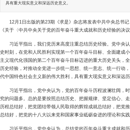
具有重大现实意义和深远历史意义。
12月1日出版的第23期《求是》杂志将发表中共中央总书
《关于〈中共中央关于党的百年奋斗重大成就和历史经验的决议
习近平指出，我们党历来高度注重总结历史经验。党中央认
史时刻，在党和人民胜利实现第一个百年奋斗目标、全面建成小
主义现代化强国的第二个百年奋斗目标迈进的重大历史关头，全
历史经验，对推动全党进一步统一思想、统一意志、统一行动，
代中国特色社会主义新的伟大胜利，具有重大现实意义和深远历
习近平指出，党中央认为，党的百年奋斗历程波澜壮阔，时
究的问题多。总的是要按照总结历史、把握规律、坚定信心、走
历程总结好，把党团结带领人民取得的辉煌成就总结好，把党推
总结好，把党的十八大以来党和国家事业砥砺奋进的理论和实践
习近平指出，党中央认为，总结党的百年奋斗重大成就和历