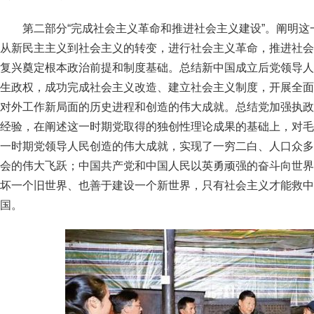
第二部分“完成社会主义革命和推进社会主义建设”。阐明
从新民主主义到社会主义的转变，进行社会主义革命，推进社会
复兴奠定根本政治前提和制度基础。总结新中国成立后党领导人
生政权，成功完成社会主义改造、建立社会主义制度，开展全面
对外工作新局面的历史进程和创造的伟大成就。总结党加强执政
经验，在阐述这一时期党取得的独创性理论成果的基础上，对毛
一时期党领导人民创造的伟大成就，实现了一穷二白、人口众多
会的伟大飞跃；中国共产党和中国人民以英勇顽强的奋斗向世界
坏一个旧世界、也善于建设一个新世界，只有社会主义才能救中
国。