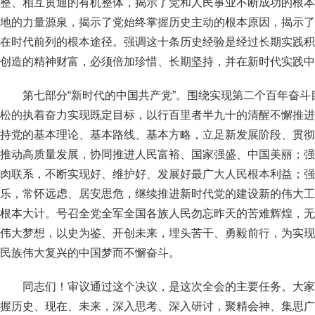
整、相互贯通的有机整体，揭示了党和人民事业不断成功的根本
地的力量源泉，揭示了党始终掌握历史主动的根本原因，揭示了
在时代前列的根本途径。强调这十条历史经验是经过长期实践积
创造的精神财富，必须倍加珍惜、长期坚持，并在新时代实践中
第七部分“新时代的中国共产党”。围绕实现第二个百年奋
松的执着奋力实现既定目标，以行百里者半九十的清醒不懈推进
持党的基本理论、基本路线、基本方略，立足新发展阶段、贯彻
推动高质量发展，协同推进人民富裕、国家强盛、中国美丽；强
肉联系，不断实现好、维护好、发展好最广大人民根本利益；强
乐，常怀远虑、居安思危，继续推进新时代党的建设新的伟大工
根本大计。号召全党全军全国各族人民勿忘昨天的苦难辉煌，无
伟大梦想，以史为鉴、开创未来，埋头苦干、勇毅前行，为实现
民族伟大复兴的中国梦而不懈奋斗。
同志们！审议通过这个决议，是这次全会的主要任务。大家
握历史、现在、未来，深入思考、深入研讨，聚精会神、集思广