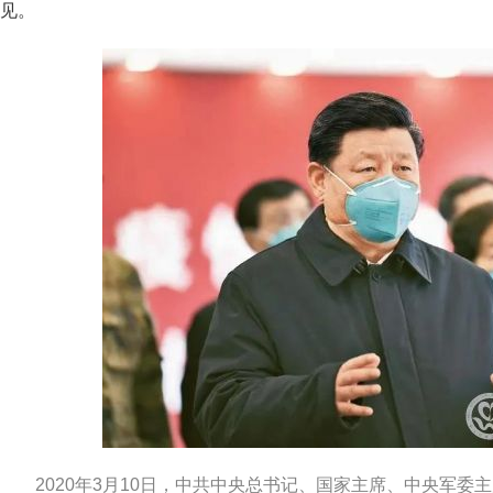
见。
2020年3月10日，中共中央总书记、国家主席、中央军