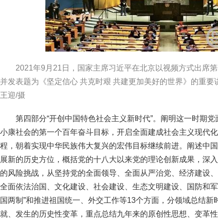
2021年9月21日，国家主席习近平在北京以视频方式出
并发表题为《坚定信心 共克时艰 共建更加美好的世界》的重
王迎/摄
第四部分“开创中国特色社会主义新时代”。阐明这一时期
小康社会的第一个百年奋斗目标，开启全面建成社会主义现代化
程，朝着实现中华民族伟大复兴的宏伟目标继续前进。阐述中国
展新的历史方位，概括党的十八大以来党的理论创新成果，深入
的风险挑战，从坚持党的全面领导、全面从严治党、经济建设、
全面依法治国、文化建设、社会建设、生态文明建设、国防和军
国两制”和推进祖国统一、外交工作等13个方面，分领域总结新
就、发生的历史性变革，重点总结九年来的原创性思想、变革性