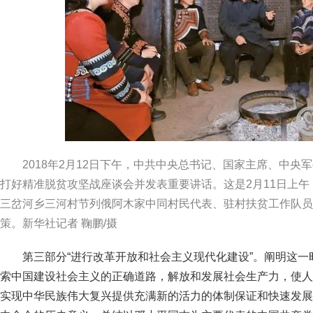
2018年2月12日下午，中共中央总书记、国家主席、中
打好精准脱贫攻坚战座谈会并发表重要讲话。这是2月11日上
三岔河乡三河村节列俄阿木家中同村民代表、驻村扶贫工作队员
策。新华社记者 鞠鹏/摄
第三部分“进行改革开放和社会主义现代化建设”。阐明这
索中国建设社会主义的正确道路，解放和发展社会生产力，使人
实现中华民族伟大复兴提供充满新的活力的体制保证和快速发展