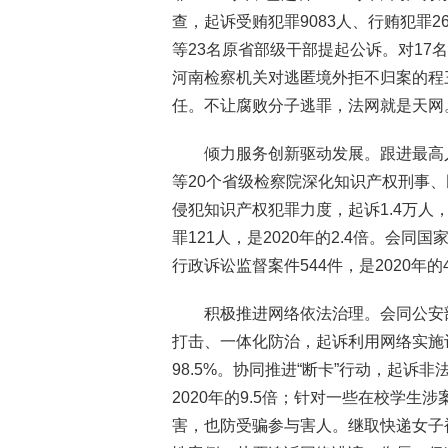
查，起诉受贿犯罪9083人、行贿犯罪26
等23名原省部级干部提起公诉。对1
河南检察机关对逃匿境外拒不归案的程
任。不让腐败分子逃罪，法网就是天网
倾力服务创新驱动发展。跟进最高
等20个省级检察院深化知识产权刑事
侵犯知识产权犯罪力度，起诉1.4万人
罪121人，是2020年的2.4倍。会
行政诉讼监督案件544件，是2020年的4
积极推进网络依法治理。会同公安
打击、一体化防治，起诉利用网络实施诈
98.5%。协同推进“断卡”行动，起诉
2020年的9.5倍；针对一些在校学
害，也防受骗参与害人。继取快递女子