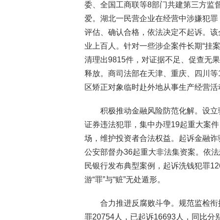
委、全国工商联等8部门共建第三方监
爱。湖北一民营企业在经营中涉嫌犯罪
评估、确认合格，依法决定不起诉。该
业上百人。针对一些涉企案件长期“挂案
清理出9815件，对证据不足、促查无
释放。商司法部在天津、重庆、四川等
区矫正对象临时赴外地从事生产经营活
积极推动金融风险防范化解。设立
证券违法犯罪，集中办理19起重大案
场，维护投资者合法权益。起诉金融诈骗
公安部督办36起重大非法集资案。依
民银行发布典型案例，起诉洗钱犯罪12
游“罪”与“赃”无处遁形。
合力推进反腐败斗争。规范监检衔
罪20754人，已起诉16693人，同比