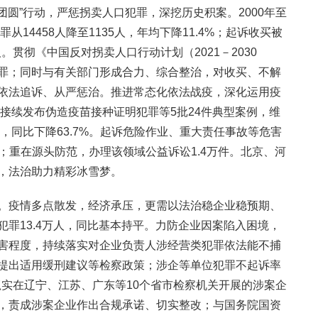
“团圆”行动，严惩拐卖人口犯罪，深挖历史积案。2000年至
从14458人降至1135人，年均下降11.4%；起诉收买被
人。贯彻《中国反对拐卖人口行动计划（2021－2030
罪；同时与有关部门形成合力、综合整治，对收买、不解
依法追诉、从严惩治。推进常态化依法战疫，深化运用疫
，接续发布伪造疫苗接种证明犯罪等5批24件典型案例，维
人，同比下降63.7%。起诉危险作业、重大责任事故等危害
4%；重在源头防范，办理该领域公益诉讼1.4万件。北京、河
，法治助力精彩冰雪梦。
。疫情多点散发，经济承压，更需以法治稳企业稳预期、
罪13.4万人，同比基本持平。力防企业因案陷入困境，
害程度，持续落实对企业负责人涉经营类犯罪依法能不捕
提出适用缓刑建议等检察政策；涉企等单位犯罪不起诉率
步抓实在辽宁、江苏、广东等10个省市检察机关开展的涉案企
，责成涉案企业作出合规承诺、切实整改；与国务院国资