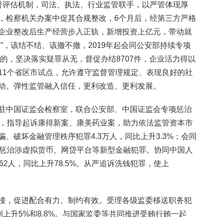
督评估机制，司法、执法、行业监管联手，以严管体现厚
，检察机关办案中促其合规整改，6个月后，经第三方严格
企业整改后生产经营步入正轨，新增投资上亿元，带动就
”，该结不结、该撤不撤，2019年起会同公安部持续专项
果的，坚决落实疑罪从无，督促办结8707件，企业活力得以
11个省区市试点，允许遵守监督管理规定、表现良好的社
动。弹性监管融入信任，更利改造、更利发展。
驻中国证监会检察室，联合公安部、中国证监会专项惩治
件，指导起诉康得新案、康美药业案，助力依法监管资本市
、破坏金融管理秩序犯罪4.3万人，同比上升3.3%；会同
法惩治涉虚拟货币、网贷平台等新型金融犯罪。协同中国人
62人，同比上升78.5%。从严追诉洗钱犯罪，使上
接，促进配合有力、制约有效。受理各级监委移送职务犯
分别上升5%和8.8%。与国家监委等共同推进受贿行贿一起