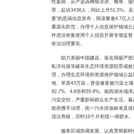
性案例，从严追诉网络诽谤、侮辱、侵
罪，起诉3436人，同比上升51.3%
妻”的恶搞信息发布，阅读量逾4.7亿
重源头防范，办理个人信息保护领域公
件违法收集使用个人信息开展专项监督
依法治理要实。
助力美丽中国建设。落实用最严密
私洋垃圾等破坏生态环境资源犯罪成效显
理，办理生态环境和资源保护领域公益诉
地、草原43万亩，督促修复被污染土壤4
92.7%、4.6倍和55.9%。南四
污染交织，严重影响群众生产生活。最
政府携手治理，统一污水排放标准及保
违法养殖，历时10个月初现一湖碧水。
服务区域协调发展。认真贯彻新时