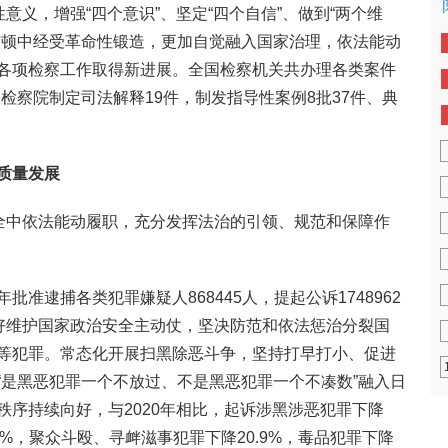
意义，增强“四个意识”、坚定“四个自信”、做到“两个维
整顿中经受革命性锻造，更加自觉融入国家治理，依法能动
各项检察工作取得新进展。全国检察机关共办理各类案件
人民检察院制定司法解释19件，制发指导性案例8批37件、典
质量发展
安全中依法能动履职，充分发挥法治的引领、规范和保障作
准逮捕各类犯罪嫌疑人868445人，提起公诉1748962
。打好维护国家政治安全主动仗，坚决防范和依法惩治分裂国
等犯罪。常态化开展扫黑除恶斗争，坚持打早打小、促进
“是黑恶犯罪一个不放过、不是黑恶犯罪一个不凑数”融入日
秩序持续向好，与2020年相比，起诉涉黑涉恶犯罪下降
.6%，聚众斗殴、寻衅滋事犯罪下降20.9%，毒品犯罪下降