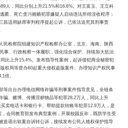
89人，同比分别上升21.5%和16.6%。对王富玉、王立科
7名逃匿、死亡贪污贿赂犯罪嫌疑人启动违法所得没收程序；
三昌适用缺席审判程序提起公诉，已依法追究其刑事责
。
人民检察院组建知识产权检察办公室，北京、海南、陕西
、民事、行政检察一体履职，强化综合保护。持续加大惩治
，同比上升15.4%。发布指导性案例，起诉侵犯商业秘密犯
同国家版权局等督办60起重大侵权盗版案件。办理知识产权民事
.1倍。
部等出台办理电信网络诈骗等刑事案件指导意见，全链条
骗、赌博、传播淫秽物品等犯罪28.2万人，同比上升
非法买卖电话卡和银行卡、帮助提款转账等犯罪12.9万人，是
生涉案，会同教育部发布典型案例，开展校园反诈，既防学生受
被造谣出轨案自诉转公诉，接续发布公民人格权保护指导