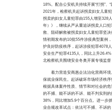
18%。配合公安机关持续开展“打拐”、
2021年，检察机关起诉拐卖妇女儿童犯罪
拐卖的妇女儿童犯罪由155人增至328
年）》，继续从严从重追诉拐卖人口犯
救、阻碍解救被拐卖妇女儿童犯罪坚决
情初期发布的10批55件涉疫典型案例
护良好防疫秩序，起诉涉疫犯罪4078
安全生产犯罪4135人，同比上升26.
北检察机关围绕安全冬奥开展专项监督
着力营造安商惠企法治化营商环境
保就业保民生。起诉破坏市场经济秩序犯
根据具体案件性质、情节和对社会的危
的不捕、能不诉的不诉、能不判实刑的
38%，同比增加5.9个百分点。进一
业合规改革试点：依法可不捕、不诉的