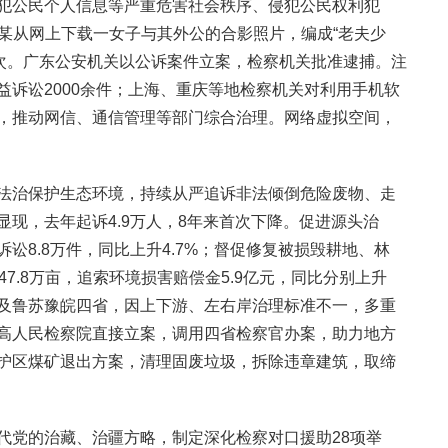
犯公民个人信息等严重危害社会秩序、侵犯公民权利犯
。吴某从网上下载一女子与其外公的合影照片，编成“老夫少
人次。广东公安机关以公诉案件立案，检察机关批准逮捕。注
益诉讼2000余件；上海、重庆等地检察机关对利用手机软
，推动网信、通信管理等部门综合治理。网络虚拟空间，
法治保护生态环境，持续从严追诉非法倾倒危险废物、走
现，去年起诉4.9万人，8年来首次下降。促进源头治
讼8.8万件，同比上升4.7%；督促修复被损毁耕地、林
7.8万亩，追索环境损害赔偿金5.9亿元，同比分别上升
湖水域泽及鲁苏豫皖四省，因上下游、左右岸治理标准不一，多重
高人民检察院直接立案，调用四省检察官办案，助力地方
护区煤矿退出方案，清理固废垃圾，拆除违章建筑，取缔
代党的治藏、治疆方略，制定深化检察对口援助28项举