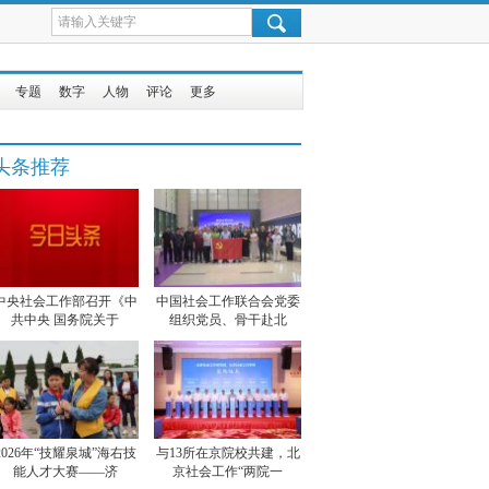
专题
数字
人物
评论
更多
头条推荐
中央社会工作部召开《中
中国社会工作联合会党委
共中央 国务院关于
组织党员、骨干赴北
2026年“技耀泉城”海右技
与13所在京院校共建，北
能人才大赛——济
京社会工作“两院一