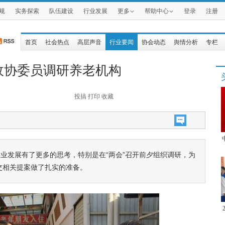
规
实务探索
队伍建设
行业发展
更多
帮助中心
登录
注册
首页
社会热点
高层声音
行业要闻
协会动态
舆情分析
专栏
政协委员调研养老机构
投搞
打印
收藏
业发展有了更多的思考，特别是在“两会”召开前夕组织调研，为
交相关提案做了扎实的准备。