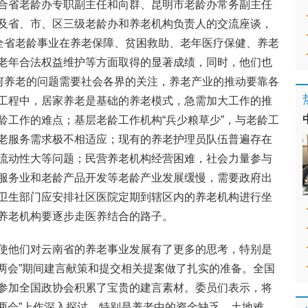
合省老龄办专职副主任和向群、昆明市老龄办常务副主任
及省、市、区三级老龄办和养老机构负责人的交流座谈，
来全省老龄事业在养老保障、贫困救助、老年医疗保健、养老
老年合法权益维护等方面取得的显著成绩，同时，他们也
如何养老的问题需要社会各界的关注，养老产业的推动要靠各
工程中，居家养老是基础的养老模式，急需加大工作的推
龄工作的难点；基层老龄工作机构“兵少粮草少”，与老龄工
老服务需求极不相适应；现有的养老护理员队伍普遍存在
流动性大等问题；民营养老机构经营困难，社会力量参与
服务业和老龄产品开发等老龄产业发展缓慢，需要政府出
卫生部门应安排社区医院定期到辖区内的养老机构进行坐
养老机构要逐步走医养结合的路子。
使他们对云南省的养老事业发展有了更多的思考，特别是
“两会”期间建言献策和提交相关提案做了扎实的准备。全国
参加全国政协会积累了宝贵的建言素材。委员们表示，将
“两会”上作深入探讨，特别是养老中的资金缺乏、土地难