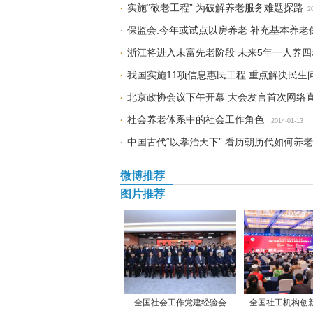
实施“敬老工程” 为破解养老服务难题探路
2
保监会:今年或试点以房养老 补充基本养老
浙江将进入未富先老阶段 未来5年一人养四
我国实施11项信息惠民工程 重点解决民生
北京政协会议下午开幕 大会发言首次网络
社会养老体系中的社会工作角色
2014-01-13
中国古代“以孝治天下” 看历朝历代如何养老
微博推荐
图片推荐
全国社会工作党建经验会
全国社工机构创