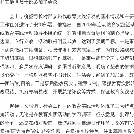
和其他党员干部参加了会议。
会上，柳拯司长对群众路线教育实践活动的基本情况和主要
工作任务进行了安排部署。他指出，自2013年启动教育实践活
线教育实践活动领导小组的统一部署和第五督导组的精心指导，
边查、立行立改，活动取得明显成效，达到了预期目标。一是事
下认真做好前期准备、动员部署和方案制定工作，为群众路线教
了组织基础、思想基础和工作基础。二是事中调研学习，查摆剖
强学习、多层次深入调研、多渠道听取意见，明确了整改的依据
谈心交心、严格对照检查和召开民主生活会，起到了加加油、鼓
—团结”的目的。三是事后整改落实，建章立制。狠抓教育实践
改思路、抓好专项整改、开展总结评议等方式，保证教育实践活
柳拯司长强调，社会工作司的教育实践活动体现了三大特点
施活动，无论是在教育实践活动的学习调研、征求意见、批评与
的环节，还是在结对帮扶、走访慰问等自选动作环节，都紧扣“
坚持“两大特色”改进转变作风，在坚持实践特色、注重基层实