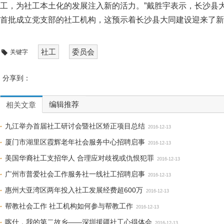
工，为社工本土化的发展注入新的活力。”戴胜宇表示，长沙县
首批成立党支部的社工机构，这预示着长沙县大同建设迎来了新
社工
委员会
关键字
分享到：
编辑推荐
相关文章
九江举办首届社工研讨会暨社区矫正项目总结
2016-12-13
厦门市湖里区霞辉老年社会服务中心招聘启事
2016-12-13
美国华裔社工支招华人 合理应对歧视或仇恨犯罪
2016-12-13
广州市普爱社会工作服务社一线社工招聘启事
2016-12-13
惠州大亚湾区两年投入社工发展经费超600万
2016-12-13
帮教社会工作 社工机构如何参与帮教工作
2016-12-13
喀什，我的第二故乡——深圳援疆社工心得体会
2016-12-13