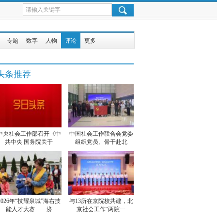
专题
数字
人物
评论
更多
头条推荐
中央社会工作部召开《中
中国社会工作联合会党委
共中央 国务院关于
组织党员、骨干赴北
2026年“技耀泉城”海右技
与13所在京院校共建，北
能人才大赛——济
京社会工作“两院一