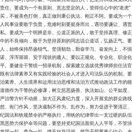
责任。要成为一个有原则、意志坚定的人，管得住心中的“老虎
买，不被美色打倒，真正做到秉公执法、刚正不阿。要成为一个
人民事业要敢于负责，危难时刻要挺身而出，遇功要谦让、遇责
私。要成为一个明辨是非、公道正派的人，敢于坚持真理、修正
中的不良倾向，敢于为坚持原则的同志说公道话，弘扬正气。要
人，始终保持昂扬锐气、坚强韧劲，勤奋学习、奋发向上，不惧
诺、浑浑噩噩、安于现状的庸人。要以正规化、专业化、职业化
平。要健全干警统一招录机制，探索建立选拔优秀律师担任法官
既有法律素养又有实践经验的社会人才进入司法队伍的机制。要
治素养、人生境界和运用法治思维和法治方式推动政法工作的能
道德作为干警的必修课，树立惩恶扬善、执法如山、公平如度、
严治警方针不动摇，加大正风肃纪力度，深入开展党的群众路线
想、衙门作风，坚决遏制不作为、乱作为，努力促进干警清正、
纪国法和铁规禁令的严格执行，用铁的纪律带出一支过硬的队伍
黑恶势力保护伞等问题，要坚持党纪国法面前人人平等，不管涉
发现一起、查办一起，绝不姑息迁就。领导干部要将心比心，永