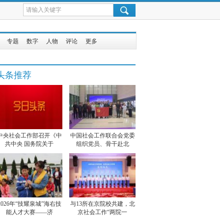
专题
数字
人物
评论
更多
头条推荐
中央社会工作部召开《中
中国社会工作联合会党委
共中央 国务院关于
组织党员、骨干赴北
2026年“技耀泉城”海右技
与13所在京院校共建，北
能人才大赛——济
京社会工作“两院一