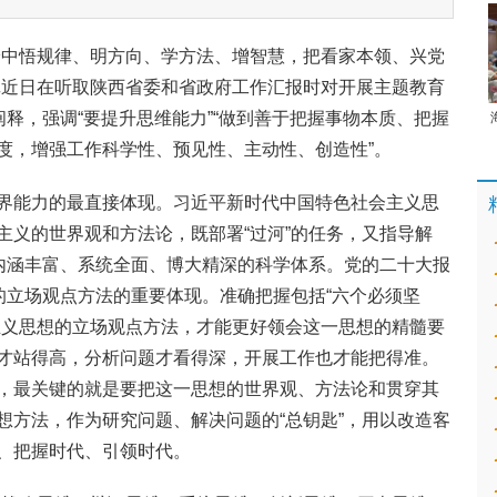
论中悟规律、明方向、学方法、增智慧，把看家本领、兴党
记近日在听取陕西省委和省政府工作汇报时对开展主题教育
阐释，强调“要提升思维能力”“做到善于把握事物本质、把握
度，增强工作科学性、预见性、主动性、创造性”。
界能力的最直接体现。习近平新时代中国特色社会主义思
主义的世界观和方法论，既部署“过河”的任务，又指导解
、内涵丰富、系统全面、博大精深的科学体系。党的二十大报
的立场观点方法的重要体现。准确把握包括“六个必须坚
主义思想的立场观点方法，才能更好领会这一思想的精髓要
才站得高，分析问题才看得深，开展工作也才能把得准。
，最关键的就是要把这一思想的世界观、方法论和贯穿其
想方法，作为研究问题、解决问题的“总钥匙”，用以改造客
、把握时代、引领时代。