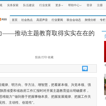
规
实务探索
队伍建设
行业发展
更多
帮助中心
登录
注册
首页
社会热点
高层声音
行业要闻
联合会动态
舆情分析
专栏
力——推动主题教育取得实实在在的
投搞
打印
收藏
悟规律、明方向、学方法、增智慧，把看家本领、兴党本领、强
取陕西省委和省政府工作汇报时对开展主题教育提出明确要求，
升思维能力”“做到善于把握事物本质、把握发展规律、把握工作关
见性、主动性、创造性”。