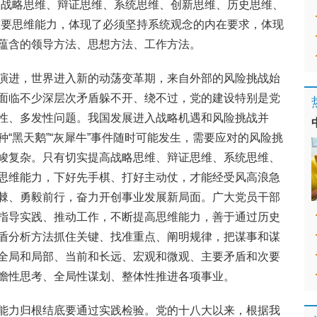
高战略思维、辩证思维、系统思维、创新思维、历史思维、
重要思维能力，体现了必须坚持系统观念的内在要求，体现
蕴含的领导方法、思想方法、工作方法。
演进，世界进入新的动荡变革期，来自外部的风险挑战始
面临不少深层次矛盾躲不开、绕不过，党的建设特别是党
性、多发性问题。我国发展进入战略机遇和风险挑战并
“黑天鹅”“灰犀牛”事件随时可能发生，需要应对的风险挑
峻复杂。只有切实提高战略思维、辩证思维、系统思维、
思维能力，下好先手棋、打好主动仗，才能经受风高浪急
棘、勇毅前行，奋力开创事业发展新局面。广大党员干部
指导实践、推动工作，不断提高思维能力，善于通过历史
盾分析方法抓住关键、找准重点、阐明规律，把谋事和谋
全局和局部、当前和长远、宏观和微观、主要矛盾和次要
瞻性思考、全局性谋划、整体性推进各项事业。
能力归根结底要通过实践检验。党的十八大以来，根据我