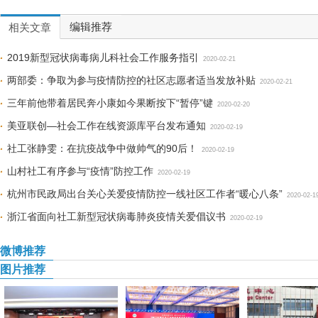
编辑推荐
相关文章
2019新型冠状病毒病儿科社会工作服务指引
2020-02-21
两部委：争取为参与疫情防控的社区志愿者适当发放补贴
2020-02-21
三年前他带着居民奔小康如今果断按下“暂停”键
2020-02-20
美亚联创—社会工作在线资源库平台发布通知
2020-02-19
社工张静雯：在抗疫战争中做帅气的90后！
2020-02-19
山村社工有序参与“疫情”防控工作
2020-02-19
杭州市民政局出台关心关爱疫情防控一线社区工作者“暖心八条”
2020-02-1
浙江省面向社工新型冠状病毒肺炎疫情关爱倡议书
2020-02-19
微博推荐
图片推荐