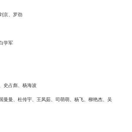
刘京、罗劲
白学军
、史占彪、杨海波
国曼曼、杜传宇、王凤茹、司萌萌、杨飞、柳艳杰、吴