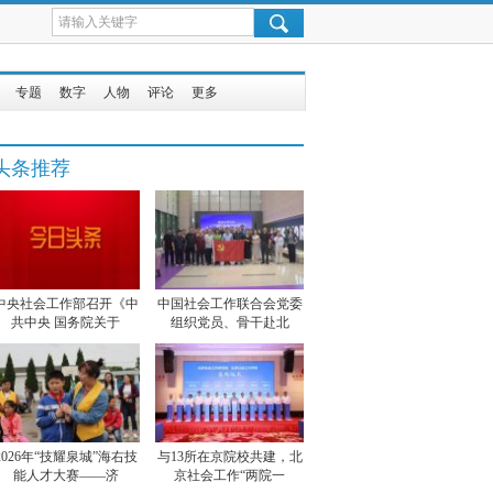
专题
数字
人物
评论
更多
头条推荐
中央社会工作部召开《中
中国社会工作联合会党委
共中央 国务院关于
组织党员、骨干赴北
2026年“技耀泉城”海右技
与13所在京院校共建，北
能人才大赛——济
京社会工作“两院一