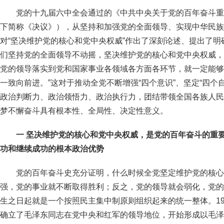
党的十九届六中全会通过的《中共中央关于党的百年奋斗重
下简称《决议》），从坚持和加强党的全面领导、实现中华民族
对“坚决维护党的核心和党中央权威”作出了深刻论述、提出了明
们坚持党的全面领导不动摇，坚决维护党的核心和党中央权威，
党的领导落实到党和国家事业各领域各方面各环节，就一定能够
一致向前进。”这对于推动全党不断增强“四个意识”、坚定“四个自
政治判断力、政治领悟力、政治执行力，团结带领全国各族人民
梦不懈奋斗具有根本性、全局性、决定性意义。
一 坚决维护党的核心和党中央权威，是党的百年奋斗的重
功和继续成功的根本政治优势
党的百年奋斗史充分证明，什么时候全党坚定维护党的核心
强，党的事业就不断取得胜利；反之，党的领导就会弱化，党的
生之日起就是一个按照民主集中制原则组织起来的统一整体。19
确立了毛泽东同志在党中央和红军的领导地位，开始形成以毛泽