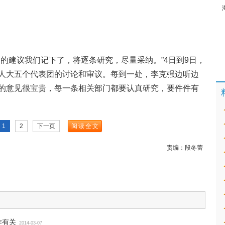
的建议我们记下了，将逐条研究，尽量采纳。”4日到9日，
人大五个代表团的讨论和审议。每到一处，李克强边听边
的意见很宝贵，每一条相关部门都要认真研究，要件件有
1
2
下一页
阅读全文
责编：
段冬蕾
作有关
2014-03-07