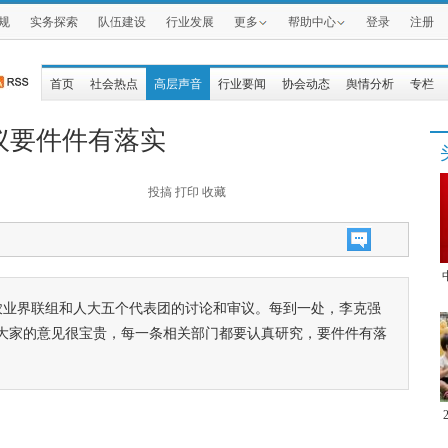
规
实务探索
队伍建设
行业发展
更多
帮助中心
登录
注册
首页
社会热点
高层声音
行业要闻
协会动态
舆情分析
专栏
议要件件有落实
投搞
打印
收藏
农业界联组和人大五个代表团的讨论和审议。每到一处，李克强
大家的意见很宝贵，每一条相关部门都要认真研究，要件件有落