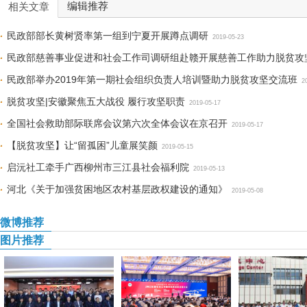
编辑推荐
相关文章
民政部部长黄树贤率第一组到宁夏开展蹲点调研
2019-05-23
民政部慈善事业促进和社会工作司调研组赴赣开展慈善工作助力脱贫攻
民政部举办2019年第一期社会组织负责人培训暨助力脱贫攻坚交流班
2
脱贫攻坚|安徽聚焦五大战役 履行攻坚职责
2019-05-17
全国社会救助部际联席会议第六次全体会议在京召开
2019-05-17
【脱贫攻坚】让“留孤困”儿童展笑颜
2019-05-15
启沅社工牵手广西柳州市三江县社会福利院
2019-05-13
河北《关于加强贫困地区农村基层政权建设的通知》
2019-05-08
微博推荐
图片推荐