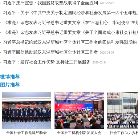
力量
习近平庄严宣告：我国脱贫攻坚战取得了全面胜利
2021-04-01
2021-02-25
习近平：关于《中共中央关于制定国民经济和社会发展第十四个五年规
议》的说明
《求是》杂志发表习近平总书记重要文章《在“不忘初心、牢记使命”主
2020-11-04
《求是》杂志发表习近平总书记重要文章《关于全面建成小康社会补短
01
习近平总书记给武汉东湖新城社区全体社区工作者的回信引发强烈反响
习近平回信勉励武汉东湖新城社区全体社区工作者
2020-04-09
习近平：发挥社会工作优势 支持社工开展服务
2020-02-24
微博推荐
图片推荐
全国社会工作党建经验会
全国社工机构创新发展大会
社会工作助力乡