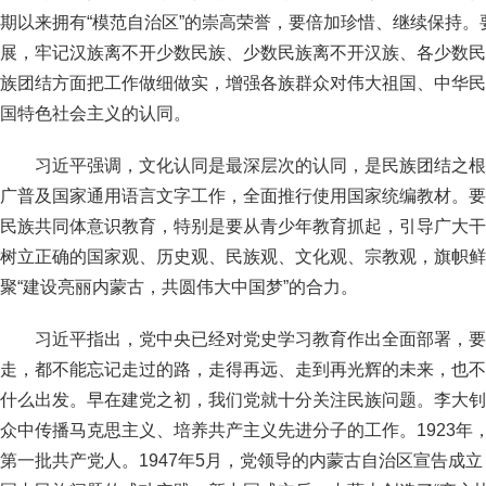
期以来拥有“模范自治区”的崇高荣誉，要倍加珍惜、继续保持
展，牢记汉族离不开少数民族、少数民族离不开汉族、各少数民
族团结方面把工作做细做实，增强各族群众对伟大祖国、中华民
国特色社会主义的认同。
习近平强调，文化认同是最深层次的认同，是民族团结之根
广普及国家通用语言文字工作，全面推行使用国家统编教材。要
民族共同体意识教育，特别是要从青少年教育抓起，引导广大干
树立正确的国家观、历史观、民族观、文化观、宗教观，旗帜鲜
聚“建设亮丽内蒙古，共圆伟大中国梦”的合力。
习近平指出，党中央已经对党史学习教育作出全面部署，要
走，都不能忘记走过的路，走得再远、走到再光辉的未来，也不
什么出发。早在建党之初，我们党就十分关注民族问题。李大钊
众中传播马克思主义、培养共产主义先进分子的工作。1923年
第一批共产党人。1947年5月，党领导的内蒙古自治区宣告成