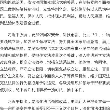
国和以德治国、依法治国和依规治党的关系，在坚持党的全面领
题上做到头脑特别清晰、立场特别坚定。要始终坚持以人民为中
民、造福人民、保护人民，把体现人民利益、反映人民愿望、维
到法治体系建设全过程。
习近平强调，要加强国家安全、科技创新、公共卫生、生物
要领域立法，加强民生领域立法，努力健全国家治理急需、满足
备的法律制度。要发挥依规治党对党和国家事业发展的政治保障
相辅相成的格局。要抓住立法质量这个关键，深入推进科学立法
改废释纂，提高立法效率，增强立法系统性、整体性、协同性。
立法程序、严守立法权限，切实避免越权立法、重复立法、盲目
保护主义影响。要健全法律面前人人平等保障机制，维护国家法
宪法法律的行为都必须予以追究。各级党组织和领导干部都要旗
使职权，绝不容许利用职权干预司法、插手案件。
习近平指出，要深化法治领域改革，围绕让人民群众在每一
每一宗司法案件中都感受到公平正义这个目标，深化司法体制综