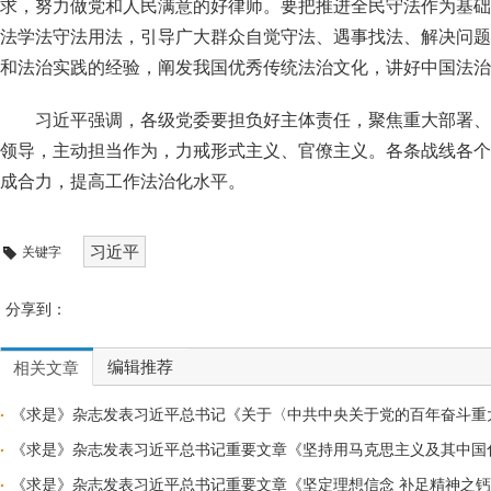
求，努力做党和人民满意的好律师。要把推进全民守法作为基础
法学法守法用法，引导广大群众自觉守法、遇事找法、解决问题
和法治实践的经验，阐发我国优秀传统法治文化，讲好中国法治
习近平强调，各级党委要担负好主体责任，聚焦重大部署、
领导，主动担当作为，力戒形式主义、官僚主义。各条战线各个
成合力，提高工作法治化水平。
习近平
关键字
分享到：
编辑推荐
相关文章
《求是》杂志发表习近平总书记《关于〈中共中央关于党的百年奋斗重
明》
《求是》杂志发表习近平总书记重要文章《坚持用马克思主义及其中国
2021-12-01
《求是》杂志发表习近平总书记重要文章《坚定理想信念 补足精神之