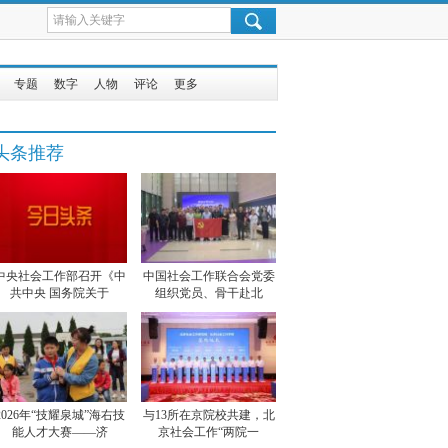
专题
数字
人物
评论
更多
头条推荐
中央社会工作部召开《中
中国社会工作联合会党委
共中央 国务院关于
组织党员、骨干赴北
2026年“技耀泉城”海右技
与13所在京院校共建，北
能人才大赛——济
京社会工作“两院一