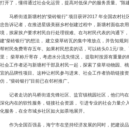
打开了，懂得通过社会化运营，提高对低保户的服务质量。”陈
马桥街道新塘村的“柴砖银行” 项目获评2017 年全国农
忠告诉记者，在推进星级美丽乡村创建过程中，新塘村面临农用
境，挨家挨户要求村民自行处理很难。在与村民代表的沟通下，
建“柴砖银行”的想法， 建立柴草砖瓦的集中堆放点，并告知规
帮村民免费寄存五年。如果村民想卖的话，可以砖头0.1元/ 块、瓦片
里； 柴草称斤寄存，考虑水分流失情况， 提取时按原有重量的80
社会工作者还与新塘村干部及村民一起，探索了柴草动物园、桃
宜的品牌性项目。这种让村民参与进来、社会工作者协助链接资
仿，“柴砖银行”目前已在邻村推广。
记者走访的马桥街道先锋社区、盐官镇桃园社区，他们均在
深化内在的软性服务，链接社会资源，
引进专业的社会力量介
化服务，在全市城乡社区如火如荼地展开。
作为全国百强县，海宁市在坚持经济发展的同时，把建设品