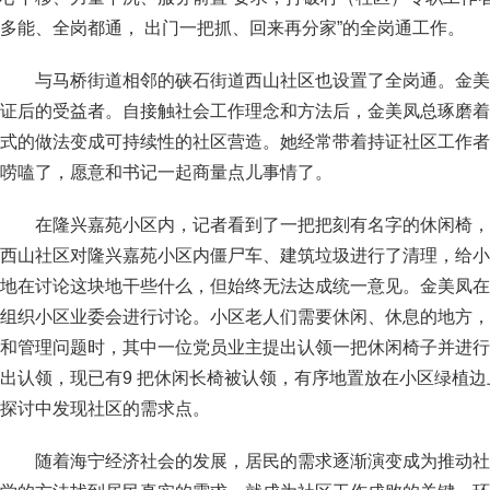
多能、全岗都通， 出门一把抓、回来再分家”的全岗通工作。
与马桥街道相邻的硖石街道西山社区也设置了全岗通。金美
证后的受益者。自接触社会工作理念和方法后，金美凤总琢磨着
式的做法变成可持续性的社区营造。她经常带着持证社区工作者
唠嗑了，愿意和书记一起商量点儿事情了。
在隆兴嘉苑小区内，记者看到了一把把刻有名字的休闲椅，
西山社区对隆兴嘉苑小区内僵尸车、建筑垃圾进行了清理，给小
地在讨论这块地干些什么，但始终无法达成统一意见。金美凤在
组织小区业委会进行讨论。小区老人们需要休闲、休息的地方，
和管理问题时，其中一位党员业主提出认领一把休闲椅子并进行
出认领，现已有9 把休闲长椅被认领，有序地置放在小区绿植
探讨中发现社区的需求点。
随着海宁经济社会的发展，居民的需求逐渐演变成为推动社