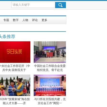
专题
数字
人物
评论
更多
头条推荐
中央社会工作部召开《中
中国社会工作联合会党委
共中央 国务院关于
组织党员、骨干赴北
2026年“技耀泉城”海右技
与13所在京院校共建，北
能人才大赛——济
京社会工作“两院一