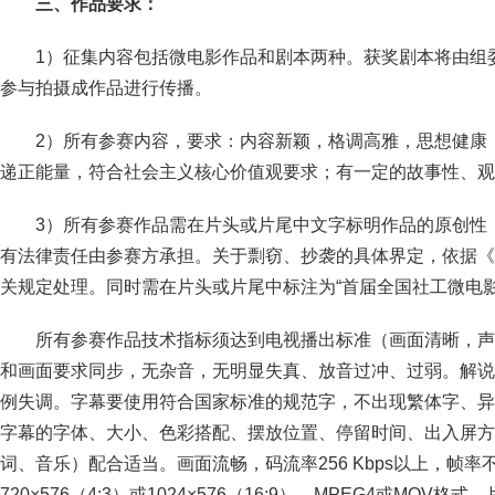
三、作品要求：
1）征集内容包括微电影作品和剧本两种。获奖剧本将由组
参与拍摄成作品进行传播。
2）所有参赛内容，要求：内容新颖，格调高雅，思想健康
递正能量，符合社会主义核心价值观要求；有一定的故事性、观
3）所有参赛作品需在片头或片尾中文字标明作品的原创性
有法律责任由参赛方承担。关于剽窃、抄袭的具体界定，依据《
关规定处理。同时需在片头或片尾中标注为“首届全国社工微电影
所有参赛作品技术指标须达到电视播出标准（画面清晰，声
和画面要求同步，无杂音，无明显失真、放音过冲、过弱。解说
例失调。字幕要使用符合国家标准的规范字，不出现繁体字、异
字幕的字体、大小、色彩搭配、摆放位置、停留时间、出入屏方
词、音乐）配合适当。画面流畅，码流率256 Kbps以上，帧率不
720×576（4:3）或1024×576（16:9）。MPEG4或MOV