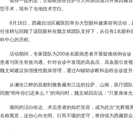
值得一提的是，王聪教授在拉萨市人民医院成功开展西藏首
型手术，填补了当地技术空白。
8月16日，西藏自治区藏医院举办大型眼科健康咨询活动
任张耕坛回顾了该院眼科在魏文斌团队支持下，从仅有1名眼科
科中心的历程。
活动期间，专家团队为200余名眼病患者开展疑难病例会
患者与医生有效沟通。针对会诊中发现的高血压、高血脂引发视
魏文斌建议加强慢性眼病管理，通过AI辅助诊断和远程会诊提
从澜沧江畔的昌都到雅鲁藏布江边的拉萨、山南，医疗团队
同胞“明年你们还来么？”的询问时，魏文斌回应说：“只要身体允
颈间的洁白哈达、术后患者的灿烂笑容，成为此次“光辉视
名称寓意，这份心向光明、行而不辍的坚守，将持续为西藏群众