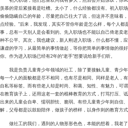
初入职场，他们总喜欢问我有多大，然后会开始惊叹，你9
羡慕的背后紧接着是吐槽。太小了，什么经验都没有。初入职场
偷偷隐瞒自己的年龄，尽量把自己往大了说，但这并不意味着，
点经验。”后来，我发现，其实不管你年龄是怎么样，每个人都
事，总有一天别人是会看到的。先入职场也不能以自己倚老卖老
种不公平。其次，我也建议，新人刚进入职场，什么都不懂，应
谦虚的学习，从最简单的事情做起，等你把简单的事情做的很好
你。作为进入职场已经有2年的“老手”想要说给新手们听。
我是负责儿童青少年领域的社工，除了要接触儿童、青少年
每一个人的面貌都是尽不相同，也有尽是相同。同样是老人，有
自私等标签。而有些老人却是时尚、和蔼、知性、有魅力，可谓
在教育孩子上，还用这老一套的棍棒教育的方式，打骂打压、诋
出来的儿童会自卑、懦弱胆怯、脆弱。有些儿童青少年则自信、
解，父母都是以鼓励陪伴，做孩子的榜样，以身作则的教育方式
做社工的我们，遇到的人物形形色色，本能的想着，我老了