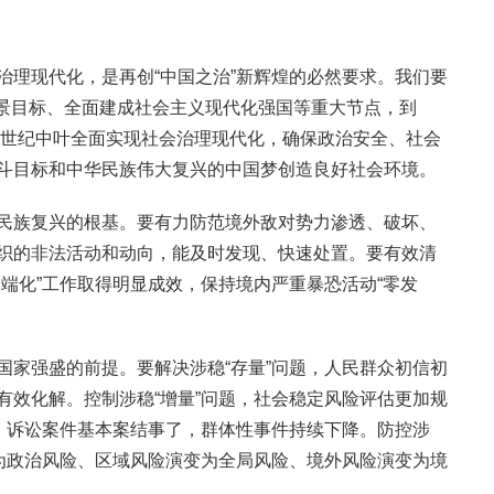
治理现代化，是再创“中国之治”新辉煌的必然要求。我们要
年远景目标、全面建成社会主义现代化强国等重大节点，到
到本世纪中叶全面实现社会治理现代化，确保政治安全、社会
斗目标和中华民族伟大复兴的中国梦创造良好社会环境。
民族复兴的根基。要有力防范境外敌对势力渗透、破坏、
织的非法活动和动向，能及时发现、快速处置。要有效清
端化”工作取得明显成效，保持境内严重暴恐活动“零发
国家强盛的前提。要解决涉稳“存量”问题，人民群众初信初
有效化解。控制涉稳“增量”问题，社会稳定风险评估更加规
转，诉讼案件基本案结事了，群体性事件持续下降。防控涉
变为政治风险、区域风险演变为全局风险、境外风险演变为境