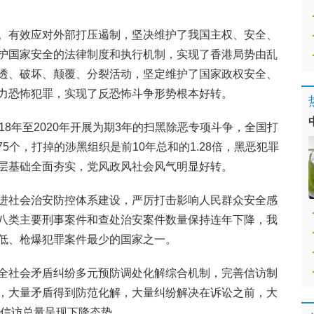
。有效应对外部打压遏制，坚决维护了我国主权、安全、
护国家安全的法律制度和执行机制，实现了香港局势由乱
透、破坏、颠覆、分裂活动，坚定维护了国家政权安全、
力恐怖犯罪，实现了反恐怖斗争形势根本好转。
18年至2020年开展为期3年的扫黑除恶专项斗争，全国打
75个，打掉的涉黑组织是前10年总和的1.28倍，黑恶犯罪
层基础全面夯实，党风政风社会风气明显好转。
进社会治安防控体系建设，严厉打击影响人民群众安全感
八类主要刑事案件和查处治安案件数量保持连年下降，我
低、枪爆犯罪案件最少的国家之一。
全社会矛盾纠纷多元预防调处化解综合机制，完善信访制
，大量矛盾得到防范化解，大量纠纷解决在诉讼之前，大
全国信访总量呈现下降态势。