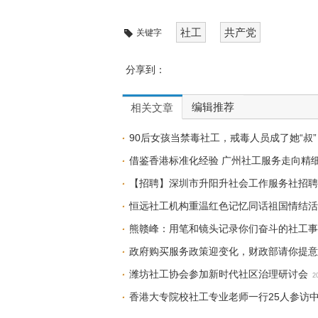
社工
共产党
关键字
分享到：
编辑推荐
相关文章
90后女孩当禁毒社工，戒毒人员成了她“叔”
借鉴香港标准化经验 广州社工服务走向精
【招聘】深圳市升阳升社会工作服务社招聘
恒远社工机构重温红色记忆同话祖国情结活
熊赣峰：用笔和镜头记录你们奋斗的社工事
政府购买服务政策迎变化，财政部请你提意
潍坊社工协会参加新时代社区治理研讨会
2
香港大专院校社工专业老师一行25人参访