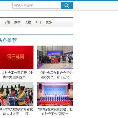
专题
数字
人物
评论
更多
头条推荐
中央社会工作部召开《中
中国社会工作联合会党委
共中央 国务院关于
组织党员、骨干赴北
2026年“技耀泉城”海右技
与13所在京院校共建，北
能人才大赛——济
京社会工作“两院一