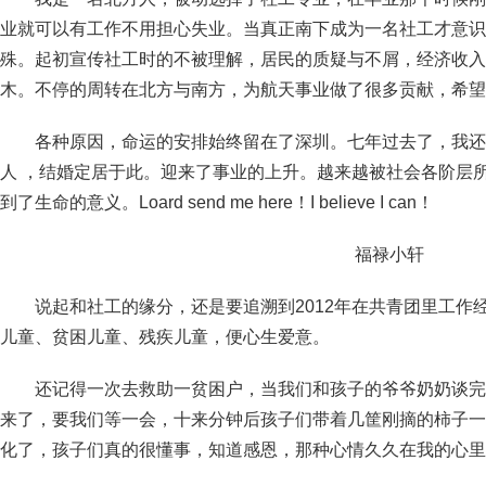
业就可以有工作不用担心失业。当真正南下成为一名社工才意识
殊。起初宣传社工时的不被理解，居民的质疑与不屑，经济收入
木。不停的周转在北方与南方，为航天事业做了很多贡献，希望
各种原因，命运的安排始终留在了深圳。七年过去了，我还
人 ，结婚定居于此。迎来了事业的上升。越来越被社会各阶层
到了生命的意义。Loard send me here！I believe I can！
福禄小轩
说起和社工的缘分，还是要追溯到2012年在共青团里工作
儿童、贫困儿童、残疾儿童，便心生爱意。
还记得一次去救助一贫困户，当我们和孩子的爷爷奶奶谈完
来了，要我们等一会，十来分钟后孩子们带着几筐刚摘的柿子一
化了，孩子们真的很懂事，知道感恩，那种心情久久在我的心里