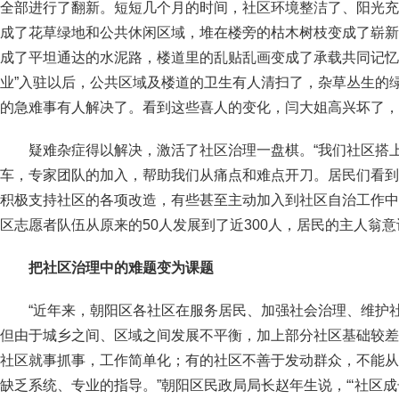
全部进行了翻新。短短几个月的时间，社区环境整洁了、阳光充
成了花草绿地和公共休闲区域，堆在楼旁的枯木树枝变成了崭新
成了平坦通达的水泥路，楼道里的乱贴乱画变成了承载共同记忆
业”入驻以后，公共区域及楼道的卫生有人清扫了，杂草丛生的
的急难事有人解决了。看到这些喜人的变化，闫大姐高兴坏了，
疑难杂症得以解决，激活了社区治理一盘棋。“我们社区搭上
车，专家团队的加入，帮助我们从痛点和难点开刀。居民们看到
积极支持社区的各项改造，有些甚至主动加入到社区自治工作中
区志愿者队伍从原来的50人发展到了近300人，居民的主人翁
把社区治理中的难题变为课题
“近年来，朝阳区各社区在服务居民、加强社会治理、维护
但由于城乡之间、区域之间发展不平衡，加上部分社区基础较差
社区就事抓事，工作简单化；有的社区不善于发动群众，不能从
缺乏系统、专业的指导。”朝阳区民政局局长赵年生说，“‘社区