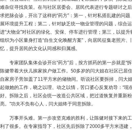
难杂症寻找良策。在与社区居委会、居民代表进行专题研讨之后
求把脉会诊，开出了这样的“药方”：第一，针对私搭乱建的问题
展环境提升工程；第二，针对缺乏统一物业管理的问题，综合运
进“大物业”对社区的绿化、安保、停车进行管理；第三，以提
组织为小区量身打造“自生文化唤醒方案”，向居民征集老照片
忆，提升居民的文化认同感和归属感。
专家团队集体会诊开出“药方”后，按方抓药的第一步就是“
陈健带着大伙儿挨家挨户做工作。50多岁的闫大姐在社区已居
自家房子旁加盖了11平方米的储物间。听说社区要拆掉，闫大
起做她的工作，晓之以理、动之以情，苦口婆心反复劝导：“现
好。拆除之后，社区会统一改造公共区域，把过道恢复并重新粉
亮。”功夫不负有心人，闫大姐终于同意拆除。
万事开头难。第一步攻坚克难的胜利，让陈健对接下来的工
利了很多。在专家指导下，社区先后拆除了2000多平方米违建