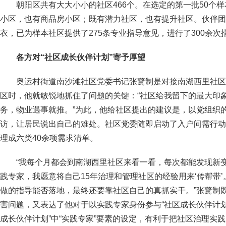
朝阳区共有大大小小的社区466个。在选定的第一批50个
小区，也有商品房小区；既有潜力社区，也有提升社区。伙伴团
衣，已为样本社区提供了275条专业指导意见，进行了300余次
各方对“社区成长伙伴计划”寄予厚望
奥运村街道南沙滩社区党委书记张驚制是对接南湖西里社区
区时，他就敏锐地抓住了问题的关键：“社区给我留下的最大印
务，物业遇事就推。”为此，他给社区提出的建议是，以党组织
访，让居民说出自己的难处。社区党委随即启动了入户问需行动，
理成六类40余项需求清单。
“我每个月都会到南湖西里社区来看一看，每次都能发现新变
践专家，我愿意将自己15年治理和管理社区的经验用来‘传帮带
做的指导能否落地，最终还要靠社区自己的真抓实干。”张驚制
害问题，又表达了他对于以实践专家身份参与“社区成长伙伴计划
成长伙伴计划”中“实践专家”要素的设定，有利于把社区治理实