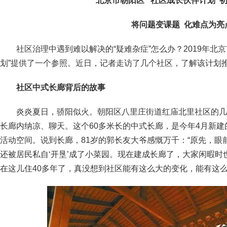
北京市朝阳区 “社区成长伙伴计划”
将问题变课题 化难点为亮
社区治理中遇到难以解决的“疑难杂症”怎么办？2019年北
划”提供了一个参照。近日，记者走访了几个社区，了解该计划
社区中式长廊背后的故事
炎炎夏日，骄阳似火。朝阳区八里庄街道红庙北里社区的几
长廊内纳凉、聊天。这个60多米长的中式长廊，是今年4月新
活动空间。说到长廊，81岁的郭长友大爷感慨万千：“原先，眼
还被居民私自‘开垦’成了小菜园。现在建成长廊了，大家闲暇
在这儿住40多年了，真没想到社区能有这么大的变化，能有这么