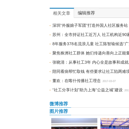
编辑推荐
相关文章
深圳“外服娘子军团”打造外国人社区服务站
苏州：全市持证社工近万人 社工机构近90
8年服务378名流浪儿童 社工陈智瑜候选“
聚焦株洲社工群体 她们传递向善向上正能
张晓清：从事社工3年 内心全是故事和成就
陪同看病帮忙取钱 有些要求让社工陷两难
董欢：在喀什传播社工理念
2017-03-07
“社工分享计划”助力上海“公益之城”建设
201
微博推荐
图片推荐