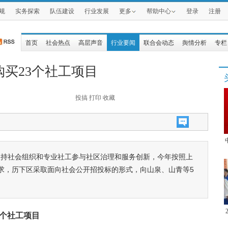
规
实务探索
队伍建设
行业发展
更多
帮助中心
登录
注册
首页
社会热点
高层声音
行业要闻
联合会动态
舆情分析
专栏
买23个社工项目
投搞
打印
收藏
支持社会组织和专业社工参与社区治理和服务创新，今年按照上
求，历下区采取面向社会公开招投标的形式，向山泉、山青等5
3个社工项目