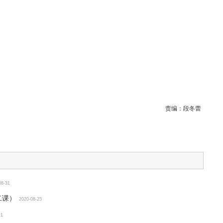
责编：
段冬蕾
08-31
二课）
2020-08-25
21