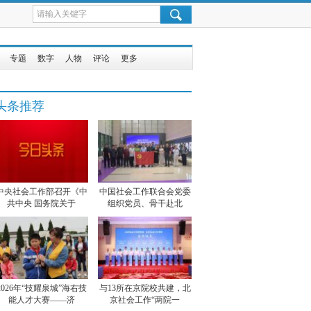
专题
数字
人物
评论
更多
头条推荐
中央社会工作部召开《中
中国社会工作联合会党委
共中央 国务院关于
组织党员、骨干赴北
2026年“技耀泉城”海右技
与13所在京院校共建，北
能人才大赛——济
京社会工作“两院一