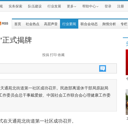
规
实务探索
队伍建设
行业发展
更多
帮助中心
登录
注册
首页
社会热点
高层声音
行业要闻
联合会动态
舆情分析
专栏
”正式揭牌
投搞
打印
收藏
式在天通苑北街道第一社区成功召开。民政部离退休干部局原副局
工作委员会总干事戴爱姣、中国社会工作联合会心理健康工作委
牌仪式在天通苑北街道第一社区成功召开。