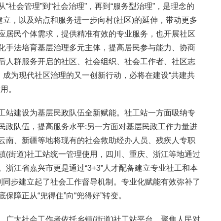
“社会管理”到“社会治理”，再到“服务型治理”，是理念的
建立，以及站点和服务进一步向村(社区)的延伸，带动更多
应居民个体需求，提供精准有效的专业服务，也开展社区
化手法培育基层治理多元主体，提高居民参与能力、协商
后人群服务开启的社区、社会组织、社会工作者、社区志
，成为现代社区治理的又一创新行动，必将在建设“共建共
作用。
工站建设为基层民政队伍全新赋能。社工站一方面吸纳专
民政队伍，提高服务水平;另一方面对基层民政工作力量进
云南、新疆等地将现有的社会救助经办人员、残疾人专职
镇(街道)社工站统一管理使用，四川、重庆、浙江等地通过
浙江省嘉兴市更是通过“3+3”人才配备建立专业社工和本
，则同步建立起了社会工作督导机制。专业化赋能有效弥补了
保障正从“兜得住”向“兜得好”转变。
。广大社会工作者依托乡镇(街道)社工站平台，聚焦人民对