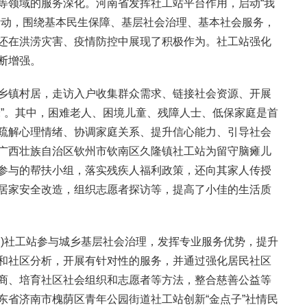
等领域的服务深化。河南省发挥社工站平台作用，启动“我
活动，围绕基本民生保障、基层社会治理、基本社会服务，
还在洪涝灾害、疫情防控中展现了积极作为。社工站强化
断增强。
乡镇村居，走访入户收集群众需求、链接社会资源、开展
米”。其中，困难老人、困境儿童、残障人士、低保家庭是首
疏解心理情绪、协调家庭关系、提升信心能力、引导社会
广西壮族自治区钦州市钦南区久隆镇社工站为留守脑瘫儿
参与的帮扶小组，落实残疾人福利政策，还向其家人传授
居家安全改造，组织志愿者探访等，提高了小佳的生活质
道)社工站参与城乡基层社会治理，发挥专业服务优势，提升
和社区分析，开展有针对性的服务，并通过强化居民社区
商、培育社区社会组织和志愿者等方法，整合慈善公益等
东省济南市槐荫区青年公园街道社工站创新“金点子”社情民