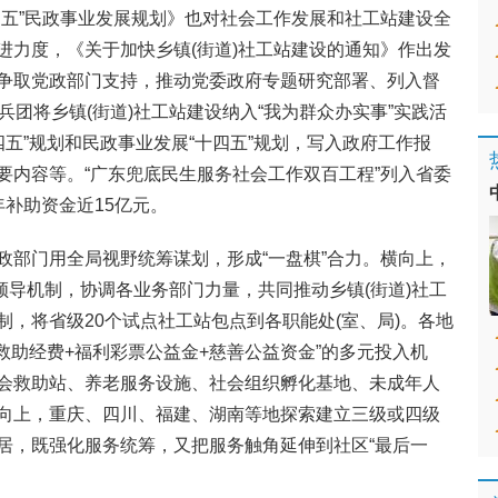
四五”民政事业发展规划》也对社会工作发展和社工站建设全
进力度，《关于加快乡镇(街道)社工站建设的通知》作出发
争取党政部门支持，推动党委政府专题研究部署、列入督
兵团将乡镇(街道)社工站建设纳入“我为群众办实事”实践活
四五”规划和民政事业发展“十四五”规划，写入政府工作报
要内容等。“广东兜底民生服务社会工作双百工程”列入省委
补助资金近15亿元。
政部门用全局视野统筹谋划，形成“一盘棋”合力。横向上，
门领导机制，协调各业务部门力量，共同推动乡镇(街道)社工
，将省级20个试点社工站包点到各职能处(室、局)。各地
救助经费+福利彩票公益金+慈善公益资金”的多元投入机
会救助站、养老服务设施、社会组织孵化基地、未成年人
向上，重庆、四川、福建、湖南等地探索建立三级或四级
居，既强化服务统筹，又把服务触角延伸到社区“最后一