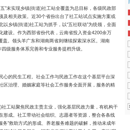
五”末实现乡镇(街道)社工站全覆盖为总目标，各级民政部
项及相关政策。近30个省份出台了社工站试点实施方案或
以乡镇(街道)社工站为抓手，以“五社联动”为统领，全面
化建设。作为西部省份代表，云南省投入资金4200余万
站全覆盖。领头羊广东和湖南两省则继续探索深水区。湖南
工作四级服务体系完善和专业服务提档升级。
民心的民生工程。社会工作与民政工作在这个基层平台深
社区治理、婚姻家庭等社会工作服务全面开展，服务的精
道)社工站聚焦民政主责主业，强化基层民政力量，有机构干
在形成。社工带动社会组织、志愿者等资源，整合各条线
+服务”救助方式的形成、养老服务难题的破解，推动未成年