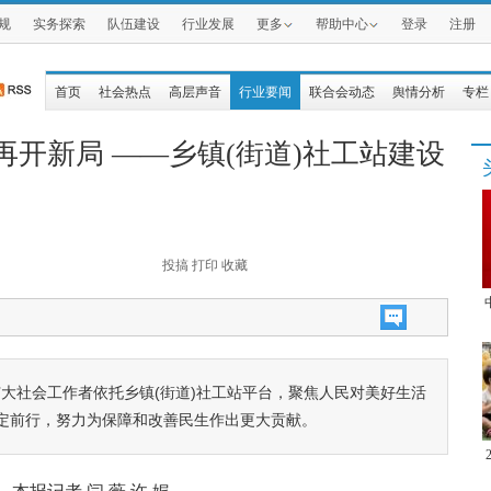
规
实务探索
队伍建设
行业发展
更多
帮助中心
登录
注册
首页
社会热点
高层声音
行业要闻
联合会动态
舆情分析
专栏
再开新局 ——乡镇(街道)社工站建设
投搞
打印
收藏
大社会工作者依托乡镇(街道)社工站平台，聚焦人民对美好生活
定前行，努力为保障和改善民生作出更大贡献。