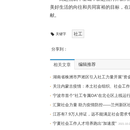
美好生活的向往和共同富裕的目标，在
献。
社工
关键字
分享到：
编辑推荐
相关文章
湖南省株洲市芦淞区引入社工力量开展“资金
关注内蒙古疫情：本土社会组织、社会工作
10-28
宁波市首个“社工专属OA”在北仑区上线运
汇聚社会力量 助力疫情防控——兰州新区
江苏有7.9万人持证，远不能满足社会需求
宁夏社会工作人才培养跑出“加速度”
2021-10-