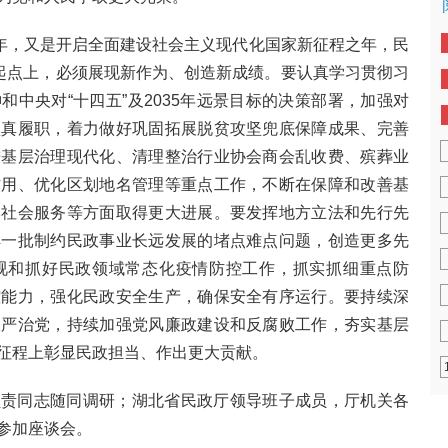
周年，又是开启全面建设社会主义现代化国家新征程之年，民
新起点上，必须展现新作为、创造新成绩。要认真学习贯彻习
中央对“十四五”及2035年远景目标的决策部署，加强对
认真履职，着力做好巩固拓展脱贫攻坚兜底保障成果、完善
进基层治理现代化、清理整治行业协会商会乱收费、殡葬业
作用、优化区划地名管理等重点工作，不断在保障和改善基
本社会服务等方面取得更大进展。要发挥地方立法和先行先
解一批制约民政事业长远发展的堵点难点问题，创造更多先
视和抓好民政领域常态化疫情防控工作，抓实抓细重点防
控能力，强化民政安全生产，确保安全有序运行。要持续深
从严治党，持续加强党风廉政建设和反腐败工作，夯实基层
的征程上彰显民政担当、作出更大贡献。
负责同志随同调研；湖北省民政厅领导班子成员，厅机关各
参加座谈会。