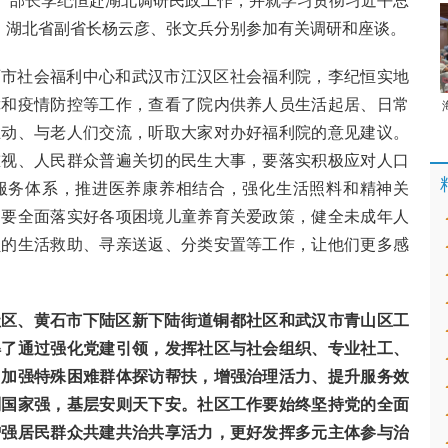
记、部长李纪恒赴湖北调研民政工作，并就学习贯彻习近平总
讲。湖北省副省长杨云彦、张文兵分别参加有关调研和座谈。
石市社会福利中心和武汉市江汉区社会福利院，李纪恒实地
障和疫情防控等工作，查看了院内供养人员生活起居、日常
互动、与老人们交流，听取大家对办好福利院的意见建议。
重视、人民群众普遍关切的民生大事，要落实积极应对人口
服务体系，推进医养康养相结合，强化生活照料和精神关
。要全面落实好各项困境儿童养育关爱政策，健全未成年人
员的生活救助、寻亲送返、分类安置等工作，让他们更多感
区、黄石市下陆区新下陆街道铜都社区和武汉市青山区工
解了通过强化党建引领，发挥社区与社会组织、专业社工、
，加强特殊困难群体探访帮扶，增强治理活力、提升服务效
则国家强，基层安则天下安。社区工作要始终坚持党的全面
增强居民群众共建共治共享活力，更好发挥多元主体参与治