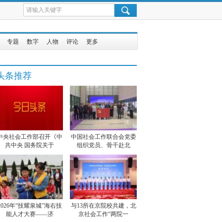
专题
数字
人物
评论
更多
头条推荐
中央社会工作部召开《中
中国社会工作联合会党委
共中央 国务院关于
组织党员、骨干赴北
2026年“技耀泉城”海右技
与13所在京院校共建，北
能人才大赛——济
京社会工作“两院一