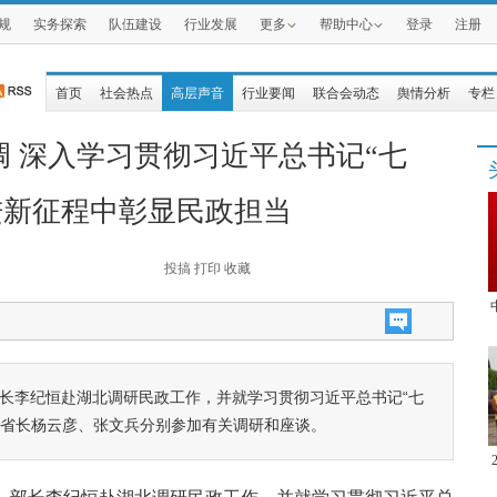
规
实务探索
队伍建设
行业发展
更多
帮助中心
登录
注册
首页
社会热点
高层声音
行业要闻
联合会动态
舆情分析
专栏
 深入学习贯彻习近平总书记“七
进新征程中彰显民政担当
投搞
打印
收藏
、部长李纪恒赴湖北调研民政工作，并就学习贯彻习近平总书记“七
副省长杨云彦、张文兵分别参加有关调研和座谈。