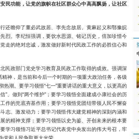
、安民功能，让党的旗帜在社区群众心中高高飘扬，让社区
一行还瞻仰了董必武故居、李先念故居、黄麻起义和鄂豫皖
命先烈。李纪恒强调，要饮水思源、铭记历史，倍加珍惜今
跟党走的绝对忠诚，激发做好新时代民政工作的必胜信心和
北民政部门党史学习教育及民政工作取得的成效。强调深
讲话精神，是当前和今后一个时期的一项重大政治任务，各级
彻热潮。要学习领悟“七一”重要讲话的重大意义，以更高的
自信”、做到“两个维护”；要学习领悟全面建成小康社会的历
政工作的兜底夯基作用；要学习领悟党团结带领人民不懈奋
舞斗志、激发动力；要学习领悟伟大建党精神的深刻内涵和
发展的精神支撑；要学习领悟以史为鉴、开创未来的根本要
；要学习领悟习近平总书记代表党中央发出的伟大号召，牢
域为党和人民争取更大光荣。