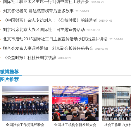
国际社工联亚太区主席一行到访中国社工联合会
2015-04-29
刘京答记者问 讲述慈善榜背后更多故事
2015-04-29
《中国财富》杂志专访刘京：《公益时报》的缔造者
2015-04-03
刘京出席北京大兴区国际社工日主题宣传活动
2015-03-18
北京市启动2015国际社工日主题宣传活动 刘京出席并讲话
2015-03-18
联合会发布人事调整通知：刘京副会长兼任秘书长
2015-03-07
《公益时报》社社长刘京致辞
2013-12-26
微博推荐
图片推荐
全国社会工作党建经验会
全国社工机构创新发展大会
社会工作助力乡