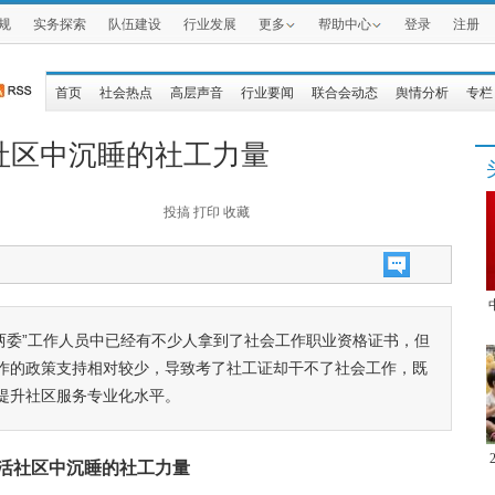
规
实务探索
队伍建设
行业发展
更多
帮助中心
登录
注册
首页
社会热点
高层声音
行业要闻
联合会动态
舆情分析
专栏
社区中沉睡的社工力量
投搞
打印
收藏
两委”工作人员中已经有不少人拿到了社会工作职业资格证书，但
作的政策支持相对较少，导致考了社工证却干不了社会工作，既
提升社区服务专业化水平。
活社区中沉睡的社工力量