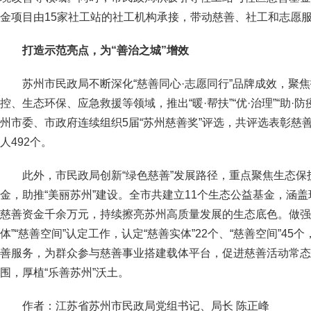
金项目由15家社工站的社工机构承接，带动慈善、社工和志愿
打造示范亮点，为“善治之城”增效
苏州市民政局不断深化“慈善同心·志愿同行”品牌成效，聚
控、生态环保、应急救援等领域，推出“暖·帮扶”“优·治理”“助·防疫
州市委、市政府连续组织5届“苏州慈善奖”评选，共评选表彰慈
人492个。
此外，市民政局创新“绿色慈善”发展路径，重点聚焦生态
金，助推“美丽苏州”建设。全市共建立11个生态公益基金，涵
慈善资金千余万元，持续擦亮苏州高质量发展的生态底色。做强
体”“慈善空间”认定工作，认定“慈善实体”22个、“慈善空间”4
善服务，为群众参与慈善事业搭建载体平台，促进慈善活动常态
围，厚植“乐善苏州”沃土。
作者：江苏省苏州市民政局党组书记、局长 陈正峰