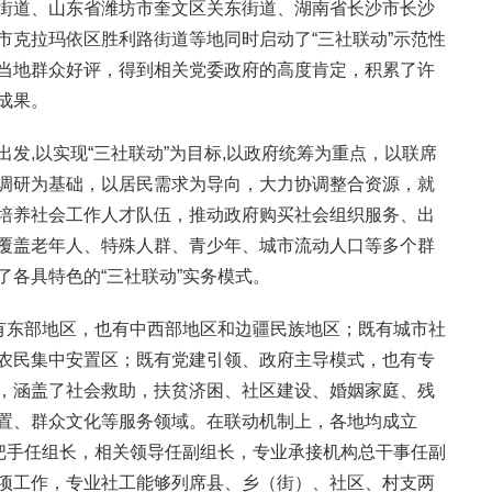
街道、山东省潍坊市奎文区关东街道、湖南省长沙市长沙
市克拉玛依区胜利路街道等地同时启动了“三社联动”示范性
当地群众好评，得到相关党委政府的高度肯定，积累了许
成果。
发,以实现“三社联动”为目标,以政府统筹为重点，以联席
调研为基础，以居民需求为导向，大力协调整合资源，就
培养社会工作人才队伍，推动政府购买社会组织服务、出
覆盖老年人、特殊人群、青少年、城市流动人口等多个群
了各具特色的“三社联动”实务模式。
既有东部地区，也有中西部地区和边疆民族地区；既有城市社
农民集中安置区；既有党建引领、政府主导模式，也有专
，涵盖了社会救助，扶贫济困、社区建设、婚姻家庭、残
置、群众文化等服务领域。在联动机制上，各地均成立
一把手任组长，相关领导任副组长，专业承接机构总干事任副
项工作，专业社工能够列席县、乡（街）、社区、村支两