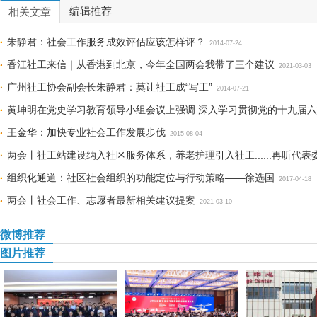
编辑推荐
相关文章
朱静君：社会工作服务成效评估应该怎样评？
2014-07-24
香江社工来信｜从香港到北京，今年全国两会我带了三个建议
2021-03-03
广州社工协会副会长朱静君：莫让社工成“写工”
2014-07-21
黄坤明在党史学习教育领导小组会议上强调 深入学习贯彻党的十九届六
学习教育
王金华：加快专业社会工作发展步伐
2021-11-25
2015-08-04
两会丨社工站建设纳入社区服务体系，养老护理引入社工......再听代表
组织化通道：社区社会组织的功能定位与行动策略——徐选国
2017-04-18
两会丨社会工作、志愿者最新相关建议提案
2021-03-10
微博推荐
图片推荐