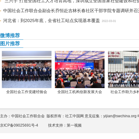
“三只手”打造全国社工人才培育高地，深圳成立全国首家社会建设和社
2022-03-04
中国社会工作联合会副会长乔恒赴吉林长春社区干部学院专题调研并召
河北省：到2025年底，全省社工站点实现基本覆盖
2022-03-01
微博推荐
图片推荐
全国社会工作党建经验会
全国社工机构创新发展大会
社会工作助力乡
主办：中国社会工作联合会 版权所有：社工中国网 意见征集：yijian@swchina.org 电话
京ICP备09025691号-4
技术支持：
第一视频